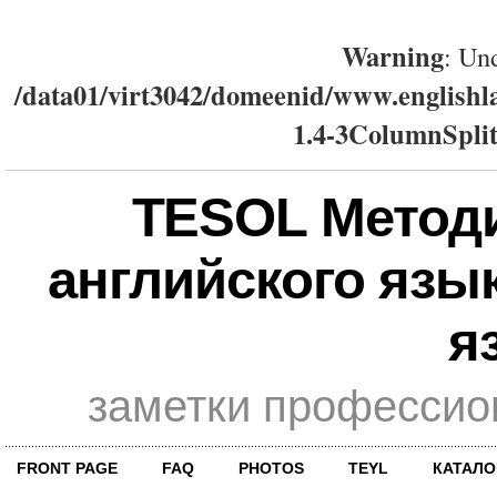
Warning
: Und
/data01/virt3042/domeenid/www.englishla
1.4-3ColumnSplit
TESOL Метод
английского язы
я
заметки профессио
FRONT PAGE
FAQ
PHOTOS
TEYL
КАТАЛО