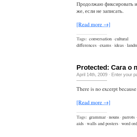
Продолжаю фиксировать ид
же, если не записать.
[Read more →]
Tags:
conversation
·
cultural
differences
·
exams
·
ideas
·
land
Protected: Cага о
April 14th, 2009
· Enter your 
There is no excerpt because 
[Read more →]
Tags:
grammar
·
nouns
·
parrots
·
aids
·
walls and posters
·
word or