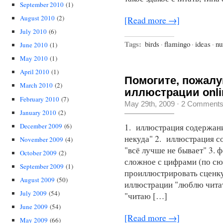
September 2010
(1)
August 2010
(2)
[Read more →]
July 2010
(6)
Tags:
birds
·
flamingo
·
ideas
·
nu
June 2010
(1)
May 2010
(1)
April 2010
(1)
Помогите, пожалу
March 2010
(2)
иллюстрации onli
February 2010
(7)
May 29th, 2009
·
2 Comment
January 2010
(2)
December 2009
(6)
1. иллюстрация содержания
некуда" 2. иллюстрация со
November 2009
(4)
"всё лучше не бывает" 3. 
October 2009
(2)
сложное с цифрами (по сю
September 2009
(1)
проиллюстрировать сценку
August 2009
(50)
иллюстрации "люблю читат
July 2009
(54)
"читаю […]
June 2009
(54)
[Read more →]
May 2009
(66)