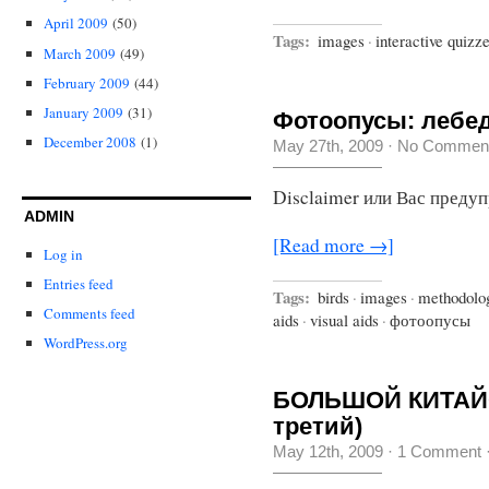
April 2009
(50)
Tags:
images
·
interactive quizz
March 2009
(49)
February 2009
(44)
January 2009
(31)
Фотоопусы: лебед
December 2008
(1)
May 27th, 2009
·
No Commen
Disclaimer или Вас преду
ADMIN
[Read more →]
Log in
Entries feed
Tags:
birds
·
images
·
methodolo
Comments feed
aids
·
visual aids
·
фотоопусы
WordPress.org
БОЛЬШОЙ КИТАЙС
третий)
May 12th, 2009
·
1 Comment