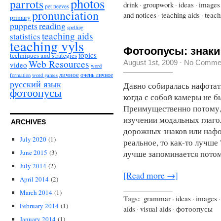
photos
parrots
drink
·
groupwork
·
ideas
·
images
pet peeves
pronunciation
and notices
·
teaching aids
·
teach
primary
puppets
reading
spelling
teaching aids
statistics
teaching vyls
Фотоопусы: знаки
topics
techniques and strategies
Web Resources
August 1st, 2009
·
No Comme
video
word
личное
очень личное
formation
word games
русский язык
Давно собиралась нафотать
фотоопусы
когда с собой камеры не б
Преимущественно потому, 
изучении модальных глаго
ARCHIVES
дорожных знаков или нафо
July 2020
(1)
реальное, то как-то лучше
лучше запоминается потому
June 2015
(3)
July 2014
(2)
[Read more →]
April 2014
(2)
March 2014
(1)
Tags:
grammar
·
ideas
·
images
·
February 2014
(1)
aids
·
visual aids
·
фотоопусы
January 2014
(1)