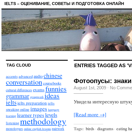
IELTS – ОЦЕНИВАНИЕ, СОВЕТЫ И ПОДГОТОВКА ОНЛАЙН
ENTRIES TAGGED AS 'V
TAG CLOUD
chinese
audio
accents
advanced
conversation
Фотоопусы: знаки
coursebooks
funnies
August 1st, 2009
·
No Comme
exams
cultural differences
ideas
grammar
groupwork
ielts
Увидела интересную штук
ielts preparation
ielts
images
speaking online
language
levels
[Read more →]
learner types
learning
methodology
listening
Tags:
birds
·
diagrams
·
eating ha
monologues
pairwork
online english lessons